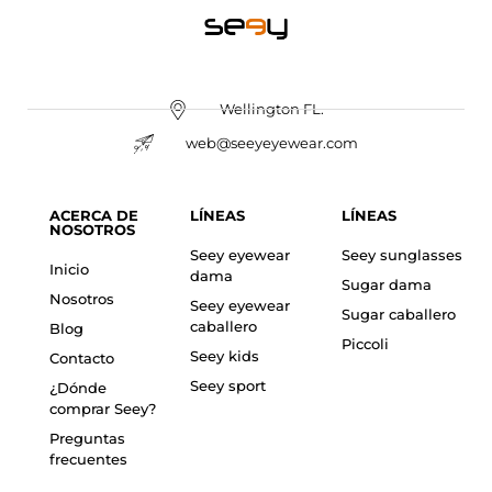
Wellington FL.
web@seeyeyewear.com
ACERCA DE
LÍNEAS
LÍNEAS
NOSOTROS
Seey eyewear
Seey sunglasses
Inicio
dama
Sugar dama
Nosotros
Seey eyewear
Sugar caballero
caballero
Blog
Piccoli
Seey kids
Contacto
Seey sport
¿Dónde
comprar Seey?
Preguntas
frecuentes