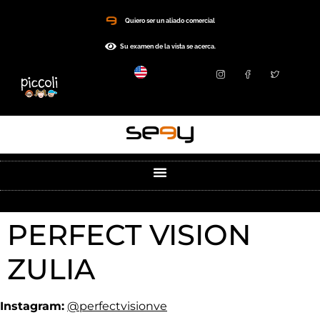
Quiero ser un aliado comercial
Su examen de la vista se acerca.
PERFECT VISION
ZULIA
Instagram:
@perfectvisionve