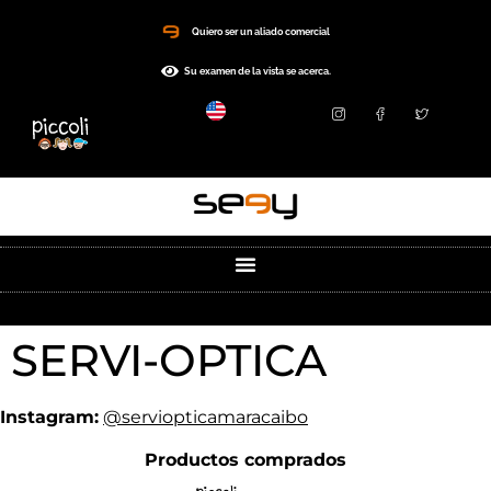
Quiero ser un aliado comercial
Su examen de la vista se acerca.
SERVI-OPTICA
Instagram:
@serviopticamaracaibo
Productos comprados