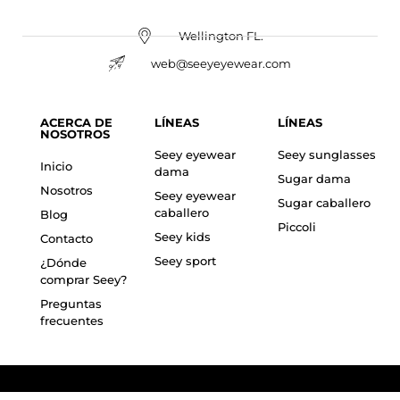
Wellington FL.
web@seeyeyewear.com
ACERCA DE
LÍNEAS
LÍNEAS
NOSOTROS
Seey eyewear
Seey sunglasses
Inicio
dama
Sugar dama
Nosotros
Seey eyewear
Sugar caballero
caballero
Blog
Piccoli
Seey kids
Contacto
Seey sport
¿Dónde
comprar Seey?
Preguntas
frecuentes