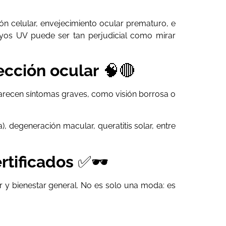
.
ón celular, envejecimiento ocular prematuro, e
rayos UV puede ser tan perjudicial como mirar
ección ocular
🧠🔴
arecen síntomas graves, como visión borrosa o
, degeneración macular, queratitis solar, entre
rtificados
✅🕶️
lar y bienestar general. No es solo una moda: es