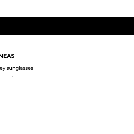
ÍNEAS
ey sunglasses
gar dama
gar caballero
ccoli