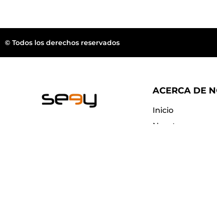
© Todos los derechos reservados
ACERCA DE 
Inicio
Nosotros
Wellington FL.
Blog
Contacto
web@seeyeyewear.com
¿Dónde compra
Preguntas frec