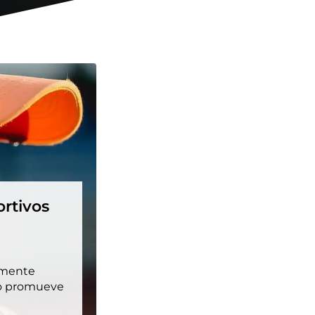
ortivos
emente
lo promueve