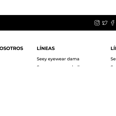
NOSOTROS
LÍNEAS
L
Seey eyewear dama
Se
Seey eyewear caballero
Su
Seey kids
Su
Seey sport
Pi
r Seey?
uentes