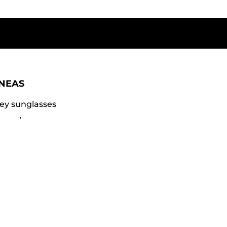
ÍNEAS
ey sunglasses
gar dama
gar caballero
ccoli