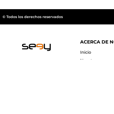
© Todos los derechos reservados
ACERCA DE 
Inicio
Nosotros
Wellington FL.
Blog
Contacto
web@seeyeyewear.com
¿Dónde compra
Preguntas frec