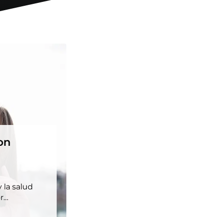
on
 la salud
or…