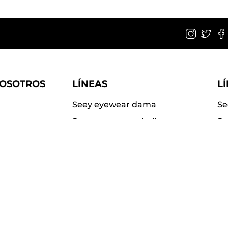
NOSOTROS
LÍNEAS
L
Seey eyewear dama
Se
Seey eyewear caballero
Su
Seey kids
Su
Seey sport
Pi
r Seey?
uentes