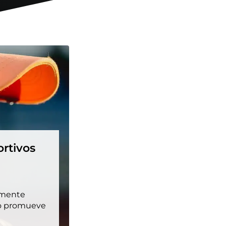
ortivos
emente
lo promueve