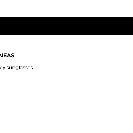
ÍNEAS
ey sunglasses
gar dama
gar caballero
ccoli