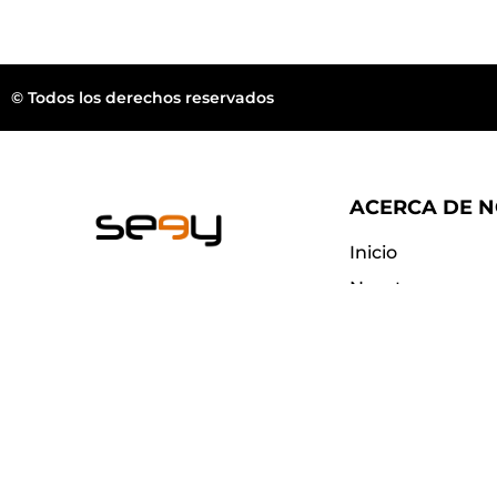
© Todos los derechos reservados
ACERCA DE 
Inicio
Nosotros
Wellington FL.
Blog
Contacto
web@seeyeyewear.com
¿Dónde compra
Preguntas frec