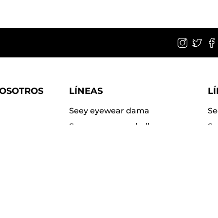
NOSOTROS
LÍNEAS
L
Seey eyewear dama
Se
Seey eyewear caballero
Su
Seey kids
Su
Seey sport
Pi
r Seey?
uentes