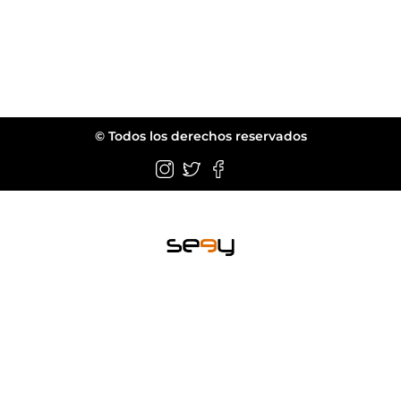
© Todos los derechos reservados
Wellington FL.
web@seeyeyewear.com
ACERCA DE
LÍNEAS
LÍNEAS