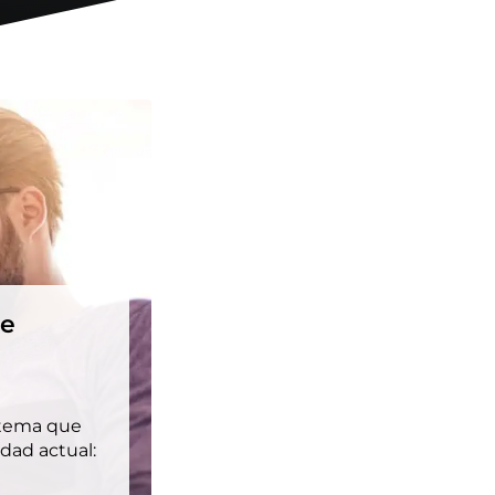
de
n tema que
dad actual: