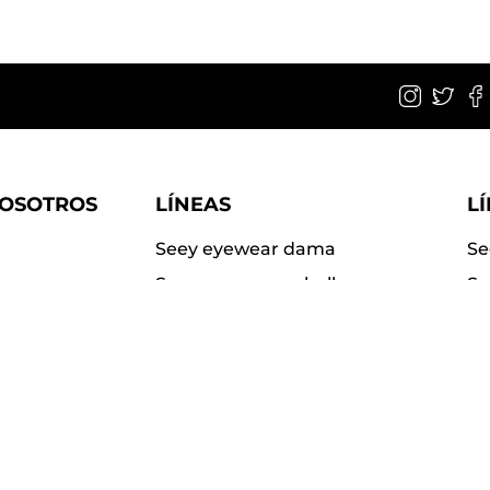
NOSOTROS
LÍNEAS
L
Seey eyewear dama
Se
Seey eyewear caballero
Su
Seey kids
Su
Seey sport
Pi
r Seey?
uentes