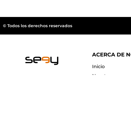
© Todos los derechos reservados
ACERCA DE 
Inicio
Nosotros
Wellington FL.
Blog
Contacto
web@seeyeyewear.com
¿Dónde compra
Preguntas frec