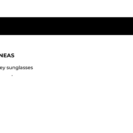
ÍNEAS
ey sunglasses
gar dama
gar caballero
ccoli