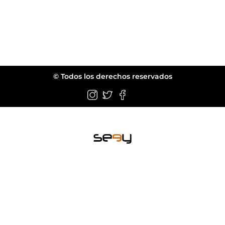
© Todos los derechos reservados
Wellington FL.
web@seeyeyewear.com
ACERCA DE
LÍNEAS
LÍNEAS