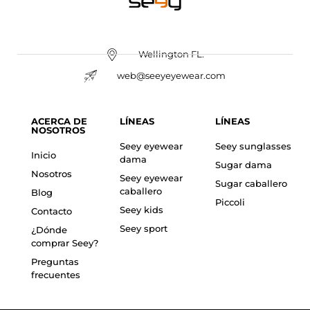
Wellington FL.
web@seeyeyewear.com
ACERCA DE
LÍNEAS
LÍNEAS
NOSOTROS
Seey eyewear
Seey sunglasses
Inicio
dama
Sugar dama
Nosotros
Seey eyewear
Sugar caballero
caballero
Blog
Piccoli
Seey kids
Contacto
Seey sport
¿Dónde
comprar Seey?
Preguntas
frecuentes